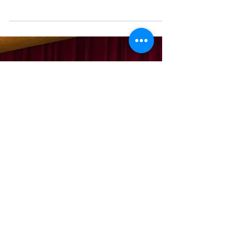
拒 AI，而是不知道應該由哪一步開始。 有人聽過
ChatGPT，有人開始試用 Gemini，也有人的公司早
已使用 Microsoft 365。 大家對 AI 的興趣很高，但
當話題由「AI 可以做什麼」進一步去到「公司應該
如何真正導入 AI」時，很多老闆都會遇到同一個問
題： 「聽完覺得 AI 很有用，但回到公司之後，應該
從哪裡開始？」 這正正是現時不少中小企面對的 AI
落地難題。 根據香港生產力促進局於 2026 年第一
季發布的中小企調查，55% 受訪中小企已經使用，
或計劃在未來一年內於日常營運中使用 AI 工具。這
代表市場已經不再停留於「AI 是什麼」的階段，而
是正式進入「AI 如何在公司真正落地」的實踐期。
不過，AI 落地的第一步，未必是立即比較
ChatGPT、Gemini 或 Copilot 哪一個功能最強，也
不是叫員工各自開帳戶試用。 對企業而言，更重要
的問題應該是： 「公司究竟想用 AI 改善哪一個工作
流程？」 AI 不是魔法，也不是